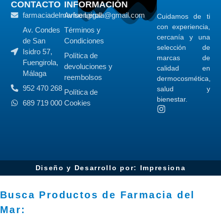
CONTACTO
INFORMACIÓN
farmaciadelmarfuengirola@gmail.com
Aviso Legal
Cuidamos de ti
con experiencia,
Av. Condes
Términos y
cercanía y una
de San
Condiciones
selección de
Isidro 57,
Política de
marcas de
Fuengirola,
devoluciones y
calidad en
Málaga
reembolsos
dermocosmética,
952 470 268
salud y
Política de
bienestar.
689 719 000
Cookies
Diseño y Desarrollo por: Impresiona​
Busca Productos de Farmacia del
Mar: