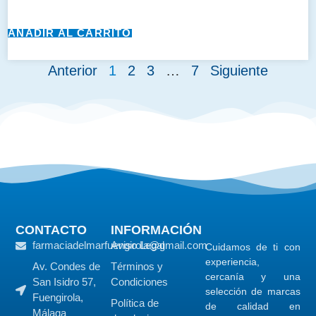
AÑADIR AL CARRITO
Anterior
1
2
3
…
7
Siguiente
CONTACTO
INFORMACIÓN
farmaciadelmarfuengirola@gmail.com
Aviso Legal
Cuidamos de ti con
experiencia,
Av. Condes de
Términos y
cercanía y una
San Isidro 57,
Condiciones
selección de marcas
Fuengirola,
Política de
de calidad en
Málaga