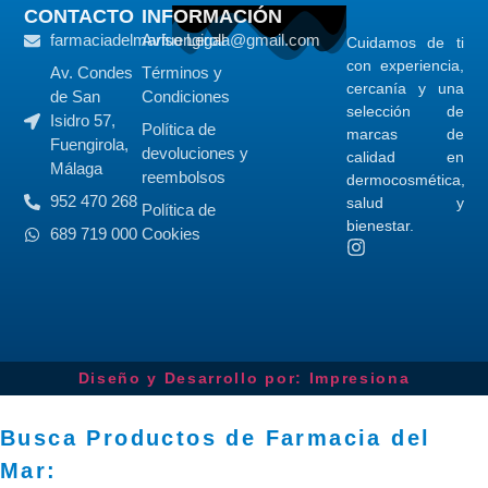
CONTACTO
INFORMACIÓN
farmaciadelmarfuengirola@gmail.com
Aviso Legal
Cuidamos de ti
con experiencia,
Av. Condes
Términos y
cercanía y una
de San
Condiciones
selección de
Isidro 57,
Política de
marcas de
Fuengirola,
devoluciones y
calidad en
Málaga
reembolsos
dermocosmética,
952 470 268
salud y
Política de
bienestar.
689 719 000
Cookies
Diseño y Desarrollo por: Impresiona​
Busca Productos de Farmacia del
Mar: