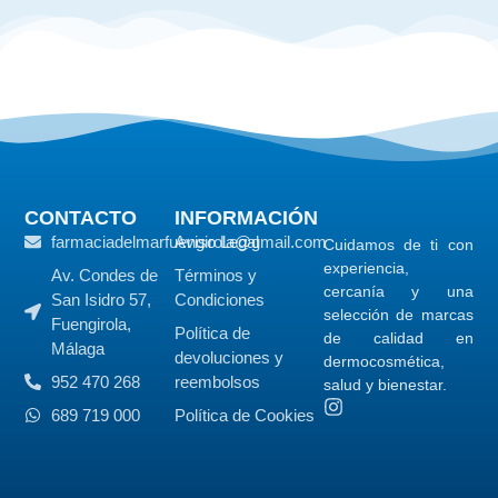
CONTACTO
INFORMACIÓN
farmaciadelmarfuengirola@gmail.com
Aviso Legal
Cuidamos de ti con
experiencia,
Av. Condes de
Términos y
cercanía y una
San Isidro 57,
Condiciones
selección de marcas
Fuengirola,
Política de
de calidad en
Málaga
devoluciones y
dermocosmética,
952 470 268
reembolsos
salud y bienestar.
689 719 000
Política de Cookies