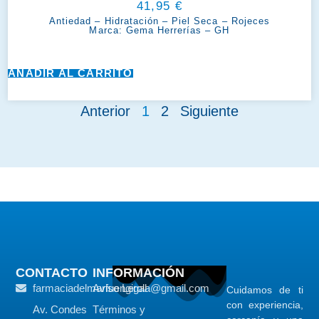
41,95
€
Antiedad
–
Hidratación
–
Piel Seca
–
Rojeces
Marca:
Gema Herrerías – GH
AÑADIR AL CARRITO
Anterior
1
2
Siguiente
CONTACTO
INFORMACIÓN
farmaciadelmarfuengirola@gmail.com
Aviso Legal
Cuidamos de ti
con experiencia,
Av. Condes
Términos y