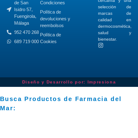
cercanía y una
de San
Condiciones
selección de
Isidro 57,
Política de
marcas de
Fuengirola,
devoluciones y
calidad en
Málaga
reembolsos
dermocosmética,
952 470 268
salud y
Política de
bienestar.
689 719 000
Cookies
Diseño y Desarrollo por: Impresiona​
Busca Productos de Farmacia del
Mar: