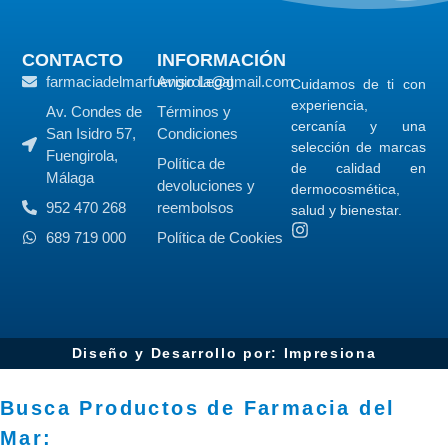
CONTACTO
INFORMACIÓN
farmaciadelmarfuengirola@gmail.com
Aviso Legal
Cuidamos de ti con
experiencia,
Av. Condes de
Términos y
cercanía y una
San Isidro 57,
Condiciones
selección de marcas
Fuengirola,
Política de
de calidad en
Málaga
devoluciones y
dermocosmética,
952 470 268
reembolsos
salud y bienestar.
689 719 000
Política de Cookies
Diseño y Desarrollo por: Impresiona​
Busca Productos de Farmacia del
Mar: