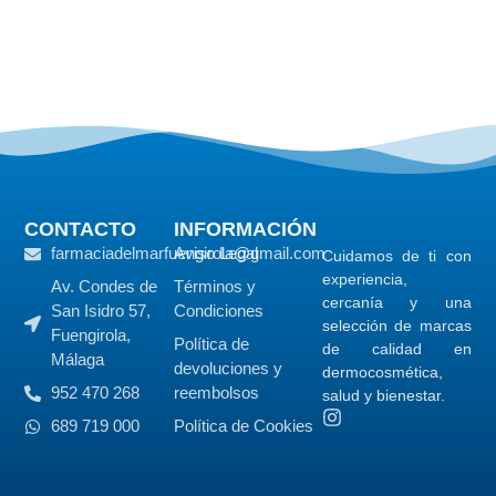
CONTACTO
INFORMACIÓN
farmaciadelmarfuengirola@gmail.com
Aviso Legal
Cuidamos de ti con
experiencia,
Av. Condes de
Términos y
cercanía y una
San Isidro 57,
Condiciones
selección de marcas
Fuengirola,
Política de
de calidad en
Málaga
devoluciones y
dermocosmética,
952 470 268
reembolsos
salud y bienestar.
689 719 000
Política de Cookies