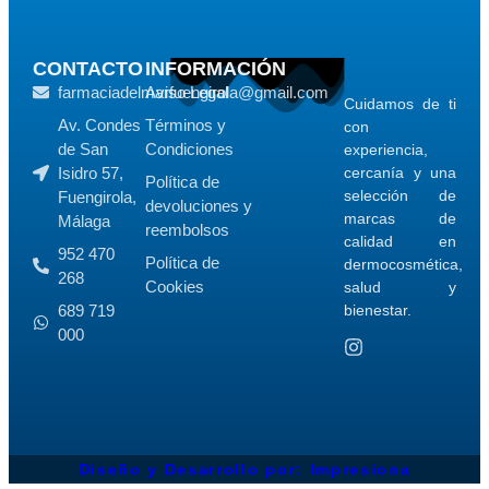
CONTACTO
INFORMACIÓN
farmaciadelmarfuengirola@gmail.com
Aviso Legal
Cuidamos de ti
Av. Condes
Términos y
con
de San
Condiciones
experiencia,
Isidro 57,
cercanía y una
Política de
selección de
Fuengirola,
devoluciones y
marcas de
Málaga
reembolsos
calidad en
952 470
Política de
dermocosmética,
268
Cookies
salud y
689 719
bienestar.
000
Diseño y Desarrollo por: Impresiona​