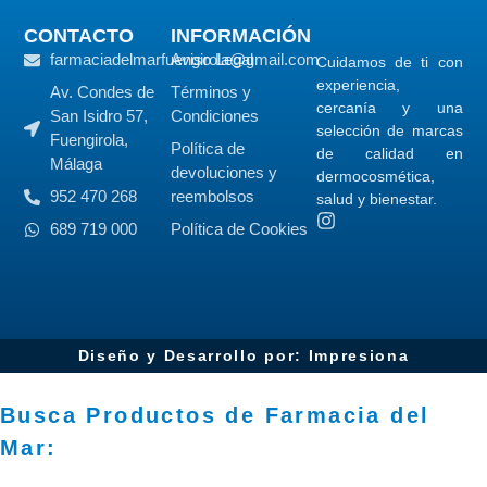
CONTACTO
INFORMACIÓN
farmaciadelmarfuengirola@gmail.com
Aviso Legal
Cuidamos de ti con
experiencia,
Av. Condes de
Términos y
cercanía y una
San Isidro 57,
Condiciones
selección de marcas
Fuengirola,
Política de
de calidad en
Málaga
devoluciones y
dermocosmética,
952 470 268
reembolsos
salud y bienestar.
689 719 000
Política de Cookies
Diseño y Desarrollo por: Impresiona​
Busca Productos de Farmacia del
Mar: