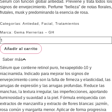
Sérum con función global antiedad. Previene y trata todos los
signos de envejecimiento. Perfume “belleza” de notas florales,
frutales, musk y predominando la esencia de rosa.
Categorías:
Antiedad
,
Facial
,
Tratamientos
Marca:
Gema Herrerías – GH
GH
0,3
RETINOL-
Añadir al carrito
NP
SERUM
30ML
Saber más
cantidad
Sérum que contiene retinol puro, hexapeptido-10 y
niacinamida. Indicado para mejorar los signos de
envejecimiento como son la falta de firmeza y elasticidad, las
arrugas de expresión y las arrugas profundas. Reduce las
manchas, la textura irregular, las imperfecciones, aportando
luminosidad y suavidad a la piel. Fórmula enriquecida con
extractos de manzanilla y extracto de flores blancas: jazmín,
rosa común y margarita menor. Aplicar de forma progresiva