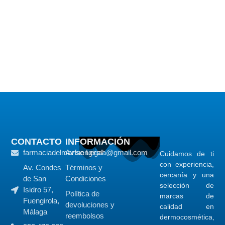
CONTACTO
INFORMACIÓN
farmaciadelmarfuengirola@gmail.com
Aviso Legal
Cuidamos de ti
con experiencia,
Av. Condes
Términos y
cercanía y una
de San
Condiciones
selección de
Isidro 57,
Política de
marcas de
Fuengirola,
devoluciones y
calidad en
Málaga
reembolsos
dermocosmética,