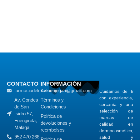
CONTACTO
INFORMACIÓN
farmaciadelmarfuengirola@gmail.com
Aviso Legal
Cuidamos de ti
con experiencia,
Av. Condes
Términos y
cercanía y una
de San
Condiciones
selección de
Isidro 57,
Política de
marcas de
Fuengirola,
devoluciones y
calidad en
Málaga
reembolsos
dermocosmética,
952 470 268
salud y
Política de