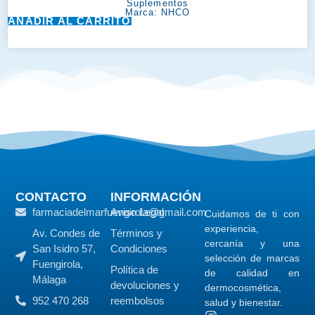
Suplementos
Marca:
NHCO
AÑADIR AL CARRITO
CONTACTO
INFORMACIÓN
farmaciadelmarfuengirola@gmail.com
Aviso Legal
Cuidamos de ti con
experiencia,
Av. Condes de
Términos y
cercanía y una
San Isidro 57,
Condiciones
selección de marcas
Fuengirola,
Política de
de calidad en
Málaga
devoluciones y
dermocosmética,
952 470 268
reembolsos
salud y bienestar.