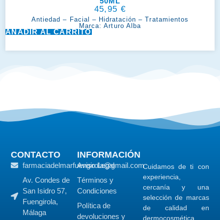
50ML
45,95
€
Antiedad
–
Facial
–
Hidratación
–
Tratamientos
Marca:
Arturo Alba
AÑADIR AL CARRITO
CONTACTO
INFORMACIÓN
farmaciadelmarfuengirola@gmail.com
Aviso Legal
Cuidamos de ti con
experiencia,
Av. Condes de
Términos y
cercanía y una
San Isidro 57,
Condiciones
selección de marcas
Fuengirola,
Política de
de calidad en
Málaga
devoluciones y
dermocosmética,