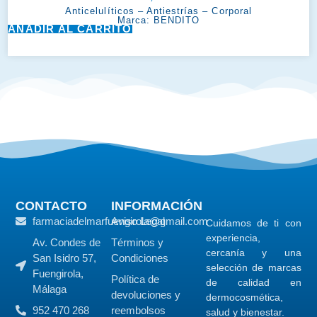
Anticelulíticos
–
Antiestrías
–
Corporal
Marca:
BENDITO
AÑADIR AL CARRITO
CONTACTO
INFORMACIÓN
farmaciadelmarfuengirola@gmail.com
Aviso Legal
Cuidamos de ti con
experiencia,
Av. Condes de
Términos y
cercanía y una
San Isidro 57,
Condiciones
selección de marcas
Fuengirola,
Política de
de calidad en
Málaga
devoluciones y
dermocosmética,
952 470 268
reembolsos
salud y bienestar.