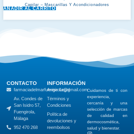
Capilar
–
Mascarillas Y Acondicionadores
AÑADIR AL CARRITO
CONTACTO
INFORMACIÓN
farmaciadelmarfuengirola@gmail.com
Aviso Legal
Cuidamos de ti con
experiencia,
Av. Condes de
Términos y
cercanía y una
San Isidro 57,
Condiciones
selección de marcas
Fuengirola,
Política de
de calidad en
Málaga
devoluciones y
dermocosmética,
952 470 268
reembolsos
salud y bienestar.