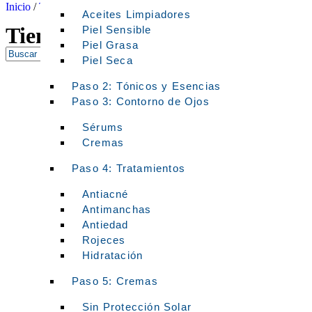
Inicio
/
Tienda
/ Productos etiquetados “CURCUMA”
Aceites Limpiadores
Tienda online de Farmacia del 
Piel Sensible
Piel Grasa
Piel Seca
Paso 2: Tónicos y Esencias
Paso 3: Contorno de Ojos
Sérums
Cremas
Paso 4: Tratamientos
Antiacné
Antimanchas
Antiedad
Rojeces
Hidratación
Paso 5: Cremas
Sin Protección Solar