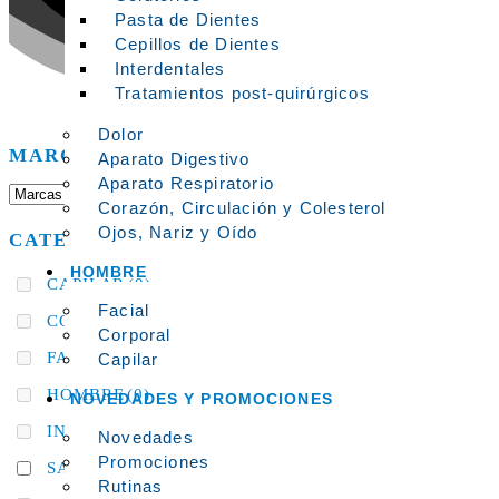
Pasta de Dientes
Cepillos de Dientes
Interdentales
Tratamientos post-quirúrgicos
Dolor
MARCAS
Aparato Digestivo
Aparato Respiratorio
Corazón, Circulación y Colesterol
Ojos, Nariz y Oído
CATEGORÍAS DEL PRODUCTO
HOMBRE
CAPILAR
(0)
Facial
CORPORAL
(0)
Corporal
FACIAL
(0)
Capilar
HOMBRE
(0)
NOVEDADES Y PROMOCIONES
INFANTIL
(0)
Novedades
Promociones
SALUD
(1)
Rutinas