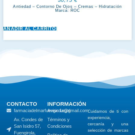
30,75
€
Antiedad
–
Contorno De Ojos
–
Cremas
–
Hidratación
Marca:
ROC
AÑADIR AL CARRITO
CONTACTO
INFORMACIÓN
farmaciadelmarfuengirola@gmail.com
Aviso Legal
Cuidamos de ti con
experiencia,
Av. Condes de
Términos y
cercanía y una
San Isidro 57,
Condiciones
selección de marcas
Fuengirola,