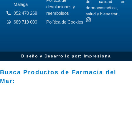
Política de
de calidad en
Málaga
devoluciones y
dermocosmética,
952 470 268
reembolsos
salud y bienestar.
689 719 000
Política de Cookies
Diseño y Desarrollo por: Impresiona​
Busca Productos de Farmacia del
Mar: