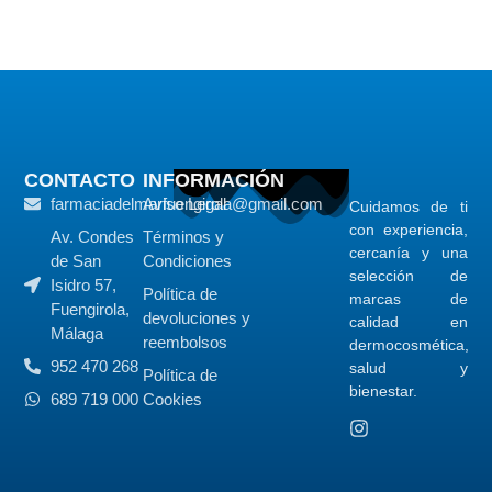
CONTACTO
INFORMACIÓN
farmaciadelmarfuengirola@gmail.com
Aviso Legal
Cuidamos de ti
con experiencia,
Av. Condes
Términos y
cercanía y una
de San
Condiciones
selección de
Isidro 57,
Política de
marcas de
Fuengirola,
devoluciones y
calidad en
Málaga
reembolsos
dermocosmética,
952 470 268
salud y
Política de
bienestar.
689 719 000
Cookies