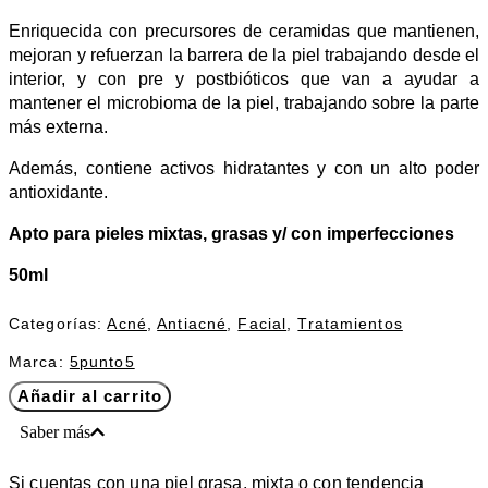
Enriquecida con precursores de ceramidas que mantienen,
mejoran y refuerzan la barrera de la piel trabajando desde el
interior, y con pre y postbióticos que van a ayudar a
mantener el microbioma de la piel, trabajando sobre la parte
más externa.
Además, contiene activos hidratantes y con un alto poder
antioxidante.
Apto para pieles mixtas, grasas y/ con imperfecciones
50ml
Categorías:
Acné
,
Antiacné
,
Facial
,
Tratamientos
Marca:
5punto5
5PUNTO5
Añadir al carrito
BIOTIC
SEBOCONTROL
Saber más
CUIDADO
DIARIO
Si cuentas con una piel grasa, mixta o con tendencia
PARA