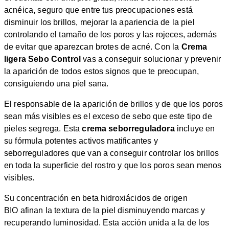
PIELES
acnéica
,
seguro que entre tus preocupaciones está
GRASAS,
disminuir los brillos, mejorar la apariencia de la piel
MIXTAS
controlando el tamaño de los poros y las rojeces, además
Y
CON
de evitar que aparezcan brotes de acné. Con la
Crema
IMPERFECCIONES
ligera Sebo Control
vas a conseguir solucionar y prevenir
50ML
la aparición de todos estos signos que te preocupan,
cantidad
consiguiendo una piel sana.
El responsable de la aparición de brillos y de que los poros
sean más visibles es el exceso de sebo que este tipo de
pieles segrega. Esta
crema seborreguladora
incluye en
su fórmula potentes activos matificantes y
seborreguladores que van a conseguir controlar los brillos
en toda la superficie del rostro y que los poros sean menos
visibles.
Su concentración en beta hidroxiácidos de origen
BIO afinan la textura de la piel disminuyendo marcas y
recuperando luminosidad. Esta acción unida a la de los