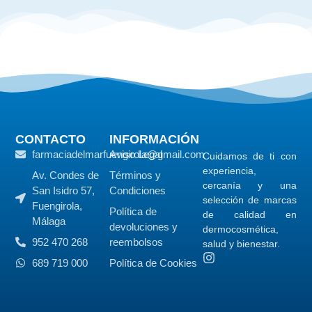
CONTACTO
INFORMACIÓN
farmaciadelmarfuengirola@gmail.com
Aviso Legal
Cuidamos de ti con
experiencia,
Av. Condes de
Términos y
cercanía y una
San Isidro 57,
Condiciones
selección de marcas
Fuengirola,
Política de
de calidad en
Málaga
devoluciones y
dermocosmética,
952 470 268
reembolsos
salud y bienestar.
689 719 000
Política de Cookies