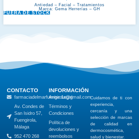
Antiedad
–
Facial
–
Tratamientos
Marca:
Gema Herrerías – GH
FUERA DE STOCK
CONTACTO
INFORMACIÓN
farmaciadelmarfuengirola@gmail.com
Aviso Legal
Cuidamos de ti con
experiencia,
Av. Condes de
Términos y
cercanía y una
San Isidro 57,
Condiciones
selección de marcas
Fuengirola,
Política de
de calidad en
Málaga
devoluciones y
dermocosmética,
952 470 268
reembolsos
salud y bienestar.